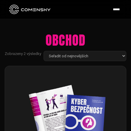
Přejít
k
obsahu
OBCHOD
Seřazeno
Zobrazeny 2 výsledky
od
nejnovějších